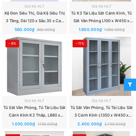
Giá Kệ HLT
Giá Kệ HLT
Kệ Đơn Siêu Thị, Giá Kệ Siêu Thị
Tủ K3 Tài Liệu Sắt Cánh Kính, Tủ
3 Tầng, Dài 120 x Sâu 35 x Cao
Sắt Văn Phòng L100 x W450 x
120cm
H1830mm
560.000₫
1.600.000₫
660.000₫
1.650.000₫
- 9%
- 11%
Giá Kệ HLT
Giá Kệ HLT
Tủ Sắt Văn Phòng, Tủ Tài Liệu Sắt
Tủ Sắt Văn Phòng, Tủ Tài Liệu Sắt
Cánh Kính K2 Thấp, L880 x
3 Cánh Kính L1350 x W450 x
W400 x H915mm
H1830mm
1.050.000₫
2.400.000₫
1.150.000₫
2.700.000₫