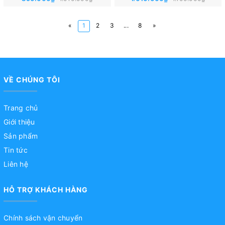
«
1
2
3
...
8
»
VỀ CHÚNG TÔI
Trang chủ
Giới thiệu
Sản phẩm
Tin tức
Liên hệ
HỖ TRỢ KHÁCH HÀNG
Chính sách vận chuyển