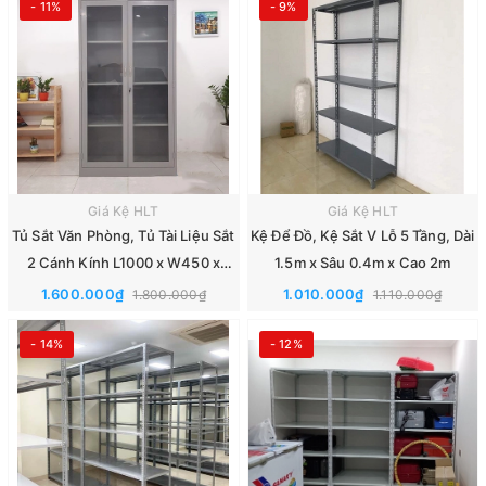
- 11%
- 9%
Giá Kệ HLT
Giá Kệ HLT
Tủ Sắt Văn Phòng, Tủ Tài Liệu Sắt
Kệ Để Đồ, Kệ Sắt V Lỗ 5 Tầng, Dài
2 Cánh Kính L1000 x W450 x
1.5m x Sâu 0.4m x Cao 2m
H1830mm
1.600.000₫
1.010.000₫
1.800.000₫
1.110.000₫
- 14%
- 12%