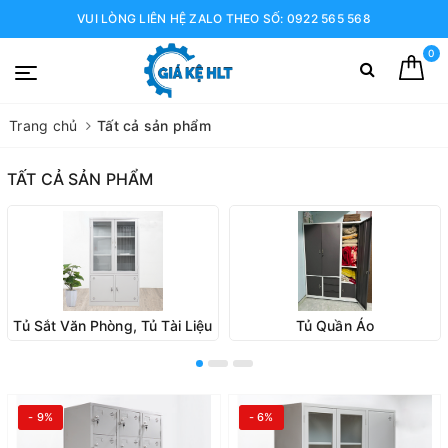
VUI LÒNG LIÊN HỆ ZALO THEO SỐ: 0922 565 568
0
Trang chủ
Tất cả sản phẩm
TẤT CẢ SẢN PHẨM
Tủ Sắt Văn Phòng, Tủ Tài Liệu
Tủ Quần Áo
- 9%
- 6%