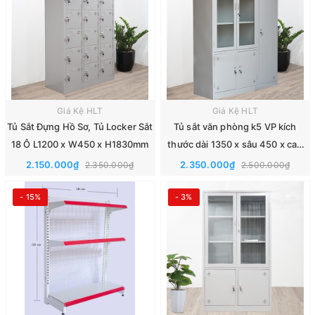
Giá Kệ HLT
Giá Kệ HLT
Tủ Sắt Đựng Hồ Sơ, Tủ Locker Sắt
Tủ sắt văn phòng k5 VP kích
18 Ô L1200 x W450 x H1830mm
thước dài 1350 x sâu 450 x cao
1830 mm
2.150.000₫
2.350.000₫
2.350.000₫
2.500.000₫
- 15%
- 3%